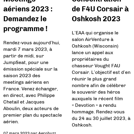
aériens 2023 :
de F4U Corsair à
Demandez le
Oshkosh 2023
programme !
L’EAA qui organise le
salon AirVenture à
Rendez-vous aujourd’hui,
Oshkosh (Wisconsin)
mardi 7 mars 2023, à
lance un appel aux
partir de midi, sur
propriétaires du
JumpSeat, pour une
chasseur Vought FAU
émission spéciale sur la
Corsair. L’objectif est d’en
saison 2023 des
réunir le plus grand
meetings aériens en
nombre afin de célébrer
France. Venez échanger,
le souvenir des héros
en direct, avec Philippe
auxquels le récent film
Chetail et Jacques
« Devotion » a rendu
Aboulin, deux acteurs de
hommage. Rendez-vous
premier plan du spectacle
du 24 au 30 juillet 2023, à
aérien.
Oshkosh.
07 mars 2023
par
Aerobuzz