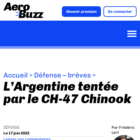
Devenir premium
Se connecter
Accueil
»
Défense – brèves
»
L’Argentine tentée
par le CH-47 Chinook
DÉFENSE
Par
Frédéric
Lert
Le 17 juin 2022
Laissez vos commentaires