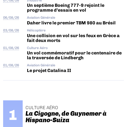
07/08/26
Industrie
Un septième Boeing 777-9 rejoint le
programme d’essais en vol
06/08/26
Aviation Générale
Daher livre le premier TBM 980 au Brésil
03/08/26
Hélicoptère
Une collision en vol sur les feux en Grèce a
fait deux morts
01/08/26
Culture Aéro
Un vol commémoratif pour le centenaire de
la traversée de Lindbergh
01/08/26
Aviation Générale
Le projet Catalina II
CULTURE AÉRO
La Cigogne, de Guynemer à
Hispano-Suiza