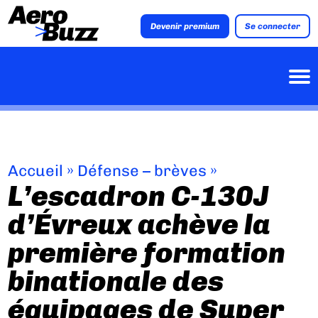
Devenir premium
Se connecter
Accueil
»
Défense – brèves
»
L’escadron C-130J
d’Évreux achève la
première formation
binationale des
équipages de Super