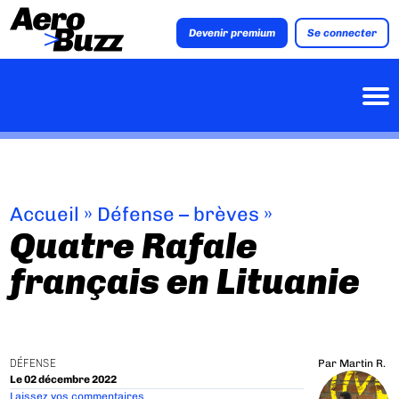
Devenir premium
Se connecter
Accueil
»
Défense – brèves
»
Quatre Rafale
français en Lituanie
DÉFENSE
Par
Martin R.
Le 02 décembre 2022
Laissez vos commentaires