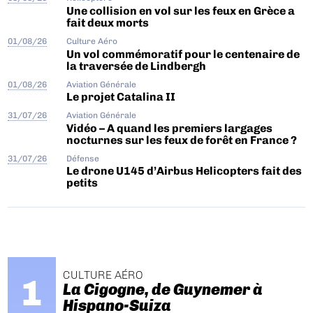
Une collision en vol sur les feux en Grèce a
fait deux morts
01/08/26
Culture Aéro
Un vol commémoratif pour le centenaire de
la traversée de Lindbergh
01/08/26
Aviation Générale
Le projet Catalina II
31/07/26
Aviation Générale
Vidéo – A quand les premiers largages
nocturnes sur les feux de forêt en France ?
31/07/26
Défense
Le drone U145 d’Airbus Helicopters fait des
petits
CULTURE AÉRO
La Cigogne, de Guynemer à
Hispano-Suiza