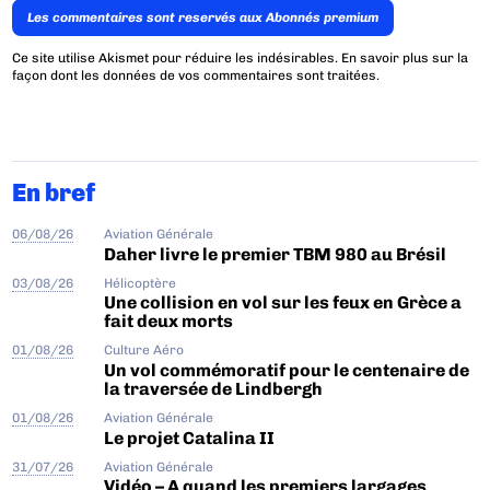
Les commentaires sont reservés aux Abonnés premium
Ce site utilise Akismet pour réduire les indésirables.
En savoir plus sur la
façon dont les données de vos commentaires sont traitées
.
En bref
06/08/26
Aviation Générale
Daher livre le premier TBM 980 au Brésil
03/08/26
Hélicoptère
Une collision en vol sur les feux en Grèce a
fait deux morts
01/08/26
Culture Aéro
Un vol commémoratif pour le centenaire de
la traversée de Lindbergh
01/08/26
Aviation Générale
Le projet Catalina II
31/07/26
Aviation Générale
Vidéo – A quand les premiers largages