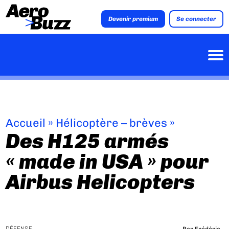
Devenir premium
Se connecter
Accueil
»
Hélicoptère – brèves
»
Des H125 armés
« made in USA » pour
Airbus Helicopters