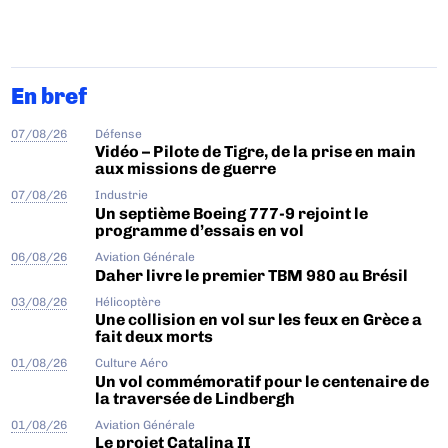
En bref
07/08/26
Défense
Vidéo – Pilote de Tigre, de la prise en main
aux missions de guerre
07/08/26
Industrie
Un septième Boeing 777-9 rejoint le
programme d’essais en vol
06/08/26
Aviation Générale
Daher livre le premier TBM 980 au Brésil
03/08/26
Hélicoptère
Une collision en vol sur les feux en Grèce a
fait deux morts
01/08/26
Culture Aéro
Un vol commémoratif pour le centenaire de
la traversée de Lindbergh
01/08/26
Aviation Générale
Le projet Catalina II