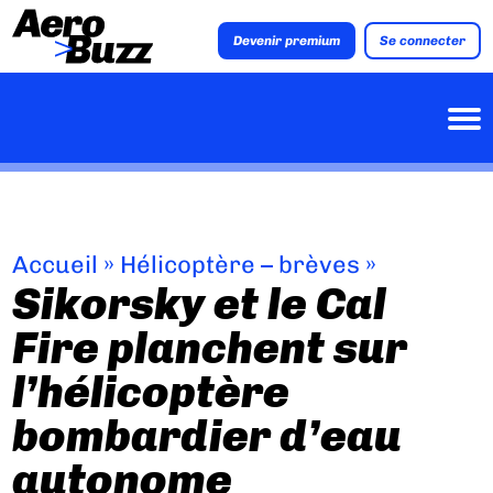
Devenir premium
Se connecter
Accueil
»
Hélicoptère – brèves
»
Sikorsky et le Cal
Fire planchent sur
l’hélicoptère
bombardier d’eau
autonome