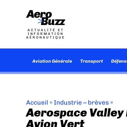
ACTUALITÉ ET
INFORMATION
AÉRONAUTIQUE
Aviation Générale
Transport
Défens
Accueil
»
Industrie – brèves
»
Aerospace Valley 
Avion Vert