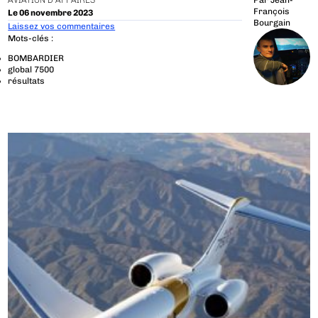
AVIATION D'AFFAIRES
Par
Jean-
François
Le 06 novembre 2023
Bourgain
Laissez vos commentaires
Mots-clés :
BOMBARDIER
global 7500
résultats