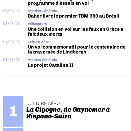
programme d’essais en vol
06/08/26
Aviation Générale
Daher livre le premier TBM 980 au Brésil
03/08/26
Hélicoptère
Une collision en vol sur les feux en Grèce a
fait deux morts
01/08/26
Culture Aéro
Un vol commémoratif pour le centenaire de
la traversée de Lindbergh
01/08/26
Aviation Générale
Le projet Catalina II
CULTURE AÉRO
La Cigogne, de Guynemer à
Hispano-Suiza