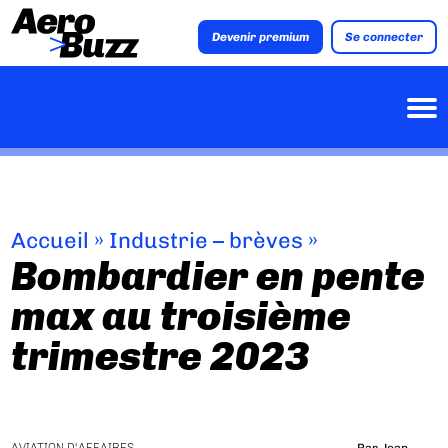
Devenir premium
Se connecter
Accueil
»
Industrie – brèves
»
Bombardier en pente
max au troisième
trimestre 2023