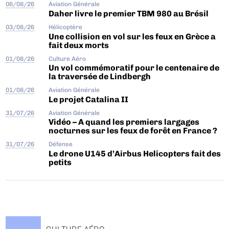
06/08/26
Aviation Générale
Daher livre le premier TBM 980 au Brésil
03/08/26
Hélicoptère
Une collision en vol sur les feux en Grèce a
fait deux morts
01/08/26
Culture Aéro
Un vol commémoratif pour le centenaire de
la traversée de Lindbergh
01/08/26
Aviation Générale
Le projet Catalina II
31/07/26
Aviation Générale
Vidéo – A quand les premiers largages
nocturnes sur les feux de forêt en France ?
31/07/26
Défense
Le drone U145 d’Airbus Helicopters fait des
petits