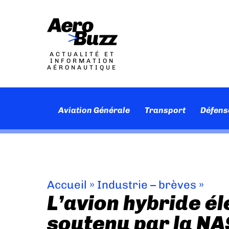
ACTUALITÉ ET
INFORMATION
AÉRONAUTIQUE
Aviation Générale
Transport
Défens
Accueil
»
Industrie – brèves
»
L’avion hybride é
soutenu par la N