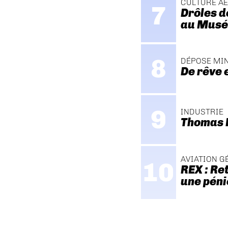
CULTURE A
Drôles d
au Musée
DÉPOSE MI
De rêve 
INDUSTRIE
Thomas P
AVIATION G
REX : Re
une pén