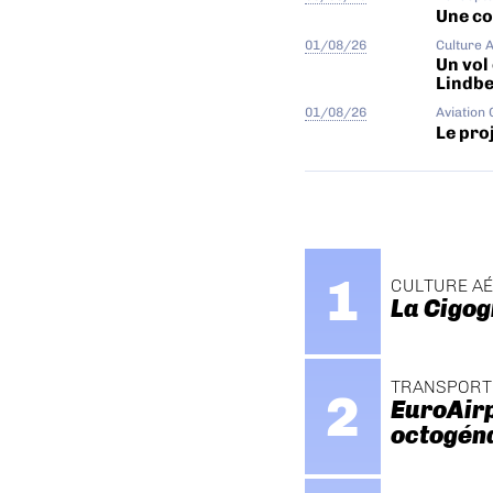
Une col
01/08/26
Culture 
Un vol
Lindb
01/08/26
Aviation
Le proj
CULTURE A
La Cigog
TRANSPORT
EuroAirp
octogén