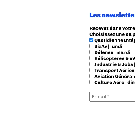
Les newslette
Recevez dans votre 
Choisissez une ou 
Quotidienne Inté
BizAv | lundi
Défense | mardi
Hélicoptères & eV
Industrie & Jobs |
Transport Aérien 
Aviation Générale
Culture Aéro | d