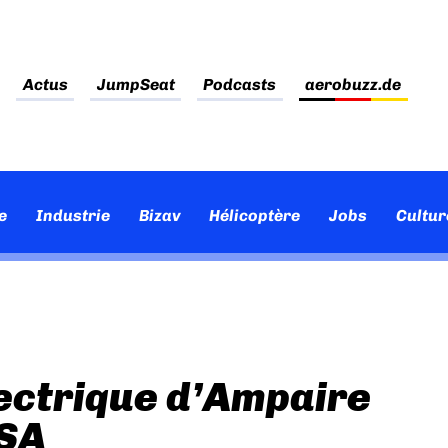
Actus
JumpSeat
Podcasts
aerobuzz.de
e
Industrie
Bizav
Hélicoptère
Jobs
Cultur
lectrique d’Ampaire
ASA