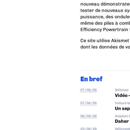
nouveau démonstrateur
tester de nouveaux sys
puissance, des onduleu
même des piles à comb
Efficiency Powertrain 
Ce site utilise Akismet
dont les données de v
En bref
07/08/26
Défense
Vidéo 
07/08/26
Industri
Un sep
06/08/26
Aviation
Daher 
03/08/26
Hélicopt