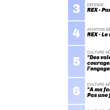
DÉFENSE
REX - Pa
AVIATION G
REX - Le
CULTURE A
"Des val
courage, 
l’engage
CULTURE A
"A ma fa
Pas une 