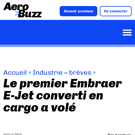
Devenir premium
Se connecter
Accueil
»
Industrie – brèves
»
Le premier Embraer
E-Jet converti en
cargo a volé