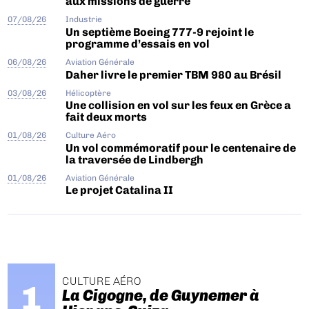
aux missions de guerre
07/08/26
Industrie
Un septième Boeing 777-9 rejoint le
programme d’essais en vol
06/08/26
Aviation Générale
Daher livre le premier TBM 980 au Brésil
03/08/26
Hélicoptère
Une collision en vol sur les feux en Grèce a
fait deux morts
01/08/26
Culture Aéro
Un vol commémoratif pour le centenaire de
la traversée de Lindbergh
01/08/26
Aviation Générale
Le projet Catalina II
CULTURE AÉRO
La Cigogne, de Guynemer à