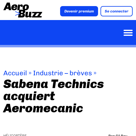
Devenir premium
Se connecter
Accueil
»
Industrie – brèves
»
Sabena Technics
acquiert
Aeromecanic