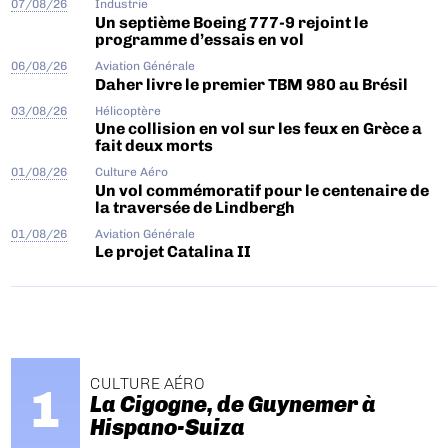
07/08/26
Industrie
Un septième Boeing 777-9 rejoint le
programme d’essais en vol
06/08/26
Aviation Générale
Daher livre le premier TBM 980 au Brésil
03/08/26
Hélicoptère
Une collision en vol sur les feux en Grèce a
fait deux morts
01/08/26
Culture Aéro
Un vol commémoratif pour le centenaire de
la traversée de Lindbergh
01/08/26
Aviation Générale
Le projet Catalina II
CULTURE AÉRO
La Cigogne, de Guynemer à
Hispano-Suiza