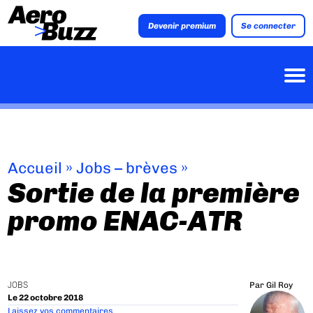
Devenir premium
Se connecter
Accueil
»
Jobs – brèves
»
Sortie de la première
promo ENAC-ATR
JOBS
Par
Gil Roy
Le 22 octobre 2018
Laissez vos commentaires