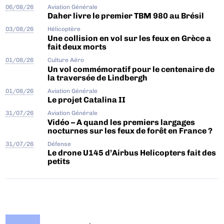
06/08/26
Aviation Générale
Daher livre le premier TBM 980 au Brésil
03/08/26
Hélicoptère
Une collision en vol sur les feux en Grèce a
fait deux morts
01/08/26
Culture Aéro
Un vol commémoratif pour le centenaire de
la traversée de Lindbergh
01/08/26
Aviation Générale
Le projet Catalina II
31/07/26
Aviation Générale
Vidéo – A quand les premiers largages
nocturnes sur les feux de forêt en France ?
31/07/26
Défense
Le drone U145 d’Airbus Helicopters fait des
petits