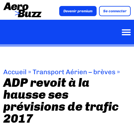
Devenir premium
Se connecter
Accueil
»
Transport Aérien – brèves
»
ADP revoit à la
hausse ses
prévisions de trafic
2017