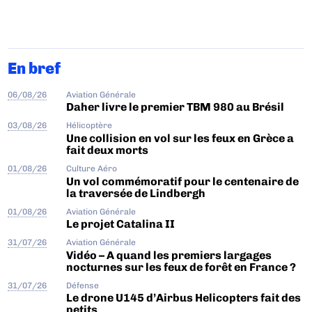
En bref
06/08/26
Aviation Générale
Daher livre le premier TBM 980 au Brésil
03/08/26
Hélicoptère
Une collision en vol sur les feux en Grèce a
fait deux morts
01/08/26
Culture Aéro
Un vol commémoratif pour le centenaire de
la traversée de Lindbergh
01/08/26
Aviation Générale
Le projet Catalina II
31/07/26
Aviation Générale
Vidéo – A quand les premiers largages
nocturnes sur les feux de forêt en France ?
31/07/26
Défense
Le drone U145 d’Airbus Helicopters fait des
petits