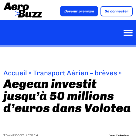
Devenir premium
Se connecter
Accueil
»
Transport Aérien – brèves
»
Aegean investit
jusqu’à 50 millions
d’euros dans Volotea