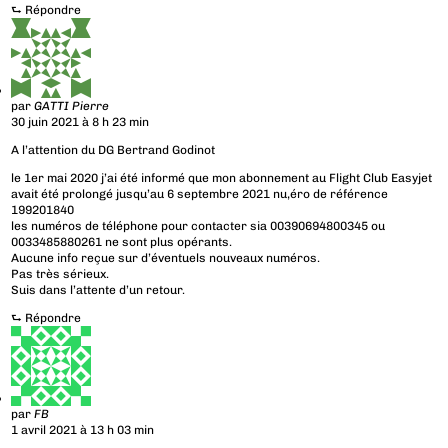
⮑
Répondre
par
GATTI Pierre
30 juin 2021 à 8 h 23 min
A l’attention du DG Bertrand Godinot
le 1er mai 2020 j’ai été informé que mon abonnement au Flight Club Easyjet
avait été prolongé jusqu’au 6 septembre 2021 nu,éro de référence
199201840
les numéros de téléphone pour contacter sia 00390694800345 ou
0033485880261 ne sont plus opérants.
Aucune info reçue sur d’éventuels nouveaux numéros.
Pas très sérieux.
Suis dans l’attente d’un retour.
⮑
Répondre
par
FB
1 avril 2021 à 13 h 03 min