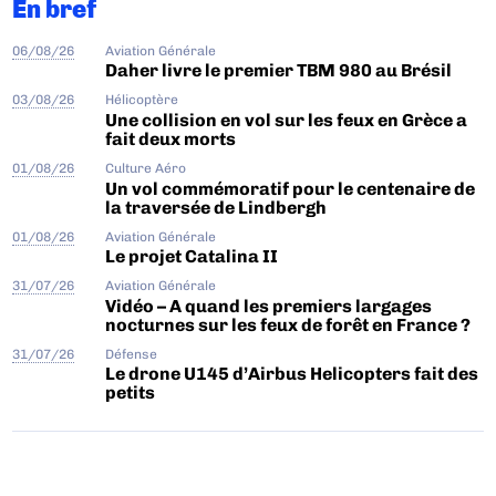
En bref
06/08/26
Aviation Générale
Daher livre le premier TBM 980 au Brésil
03/08/26
Hélicoptère
Une collision en vol sur les feux en Grèce a
fait deux morts
01/08/26
Culture Aéro
Un vol commémoratif pour le centenaire de
la traversée de Lindbergh
01/08/26
Aviation Générale
Le projet Catalina II
31/07/26
Aviation Générale
Vidéo – A quand les premiers largages
nocturnes sur les feux de forêt en France ?
31/07/26
Défense
Le drone U145 d’Airbus Helicopters fait des
petits