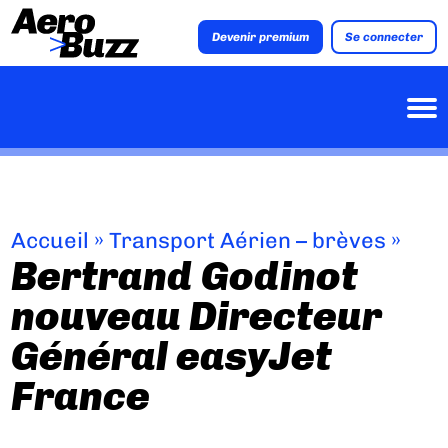
Devenir premium
Se connecter
Accueil
»
Transport Aérien – brèves
»
Bertrand Godinot
nouveau Directeur
Général easyJet
France