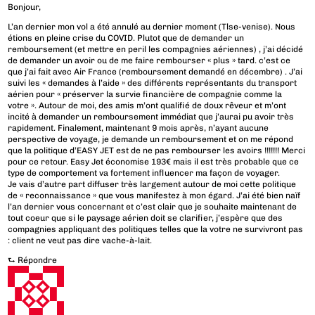
Bonjour,
L’an dernier mon vol a été annulé au dernier moment (Tlse-venise). Nous
étions en pleine crise du COVID. Plutot que de demander un
remboursement (et mettre en peril les compagnies aériennes) , j’ai décidé
de demander un avoir ou de me faire rembourser « plus » tard. c’est ce
que j’ai fait avec Air France (remboursement demandé en décembre) . J’ai
suivi les « demandes à l’aide » des différents représentants du transport
aérien pour « préserver la survie financière de compagnie comme la
votre ». Autour de moi, des amis m’ont qualifié de doux rêveur et m’ont
incité à demander un remboursement immédiat que j’aurai pu avoir très
rapidement. Finalement, maintenant 9 mois après, n’ayant aucune
perspective de voyage, je demande un remboursement et on me répond
que la politique d’EASY JET est de ne pas rembourser les avoirs !!!!!!! Merci
pour ce retour. Easy Jet économise 193€ mais il est très probable que ce
type de comportement va fortement influencer ma façon de voyager.
Je vais d’autre part diffuser très largement autour de moi cette politique
de « reconnaissance » que vous manifestez à mon égard. J’ai été bien naïf
l’an dernier vous concernant et c’est clair que je souhaite maintenant de
tout coeur que si le paysage aérien doit se clarifier, j’espère que des
compagnies appliquant des politiques telles que la votre ne survivront pas
: client ne veut pas dire vache-à-lait.
⮑
Répondre