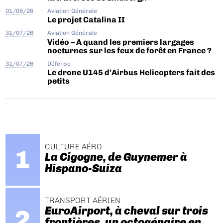
01/08/26
Aviation Générale
Le projet Catalina II
31/07/26
Aviation Générale
Vidéo – A quand les premiers largages
nocturnes sur les feux de forêt en France ?
31/07/26
Défense
Le drone U145 d’Airbus Helicopters fait des
petits
CULTURE AÉRO
La Cigogne, de Guynemer à
Hispano-Suiza
TRANSPORT AÉRIEN
EuroAirport, à cheval sur trois
frontières, un octogénaire en