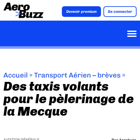
Devenir premium
Se connecter
Accueil
»
Transport Aérien – brèves
»
Des taxis volants
pour le pèlerinage de
la Mecque