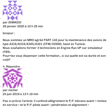
par
DIMASSI
28 janvier 2020 à 10 h 25 min
bonjour ;
Nous sommes un MRO agréé PART 145 pour la maintenance des avions de
type A318/A319/A320/A321 (CFM/V2500), basé en Tunisie.
Nous souhaitons former 3 techniciens en Engine Run UP sur simulateur
(FBS).
Pourriez vous dispenser cette formation., si oui quelle est sa durée et son
coût?
⮑
Répondre
par
michel
24 juin 2019 à 13 h 18 min
Pas si précis l’article: il confond allègrement le P/F mécano avant « remise
en service » et le P/F pilote avant « pénétration et alignement »