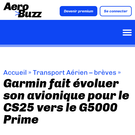
Devenir premium
Se connecter
Accueil
»
Transport Aérien – brèves
»
Garmin fait évoluer
son avionique pour le
CS25 vers le G5000
Prime