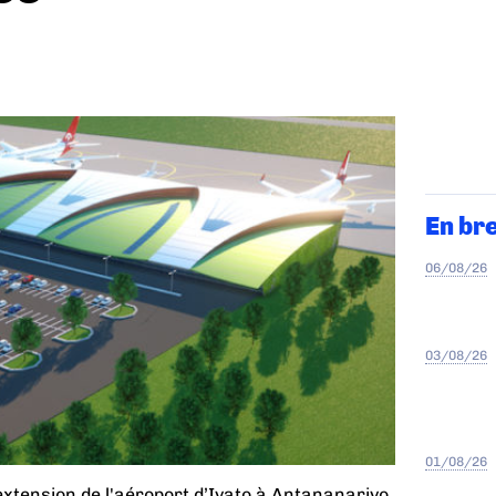
En br
06/08/26
03/08/26
01/08/26
extension de l'aéroport d’Ivato à Antananarivo.