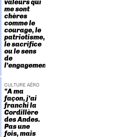
valeurs qui
me sont
chères
comme le
courage, le
patriotisme,
le sacrifice
ou le sens
de
l’engagement."
CULTURE AÉRO
"A ma
façon, j’ai
franchi la
Cordillère
des Andes.
Pas une
fois, mais