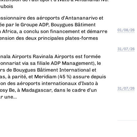
Dubois
essionnaire des aéroports d’Antananarivo et
ée par le Groupe ADP, Bouygues Bâtiment
01/08/26
m Africa, a conclu son financement et démarre
tension des deux principales plates-formes
31/07/26
inala Airports
Ravinala Airports est formée
ionnariat via sa filiale ADP Management), le
rs de Bouygues Bâtiment International et
as, à parité, et Meridiam (45 %)
assure depuis
ion des aéroports internationaux d’Ivato à
31/07/26
osy Be, à Madagascar, dans le cadre d’un
r une...