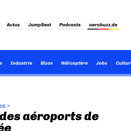
Actus
JumpSeat
Podcasts
aerobuzz.de
e
Industrie
Bizav
Hélicoptère
Jobs
Cultur
es
»
 des aéroports de
ée