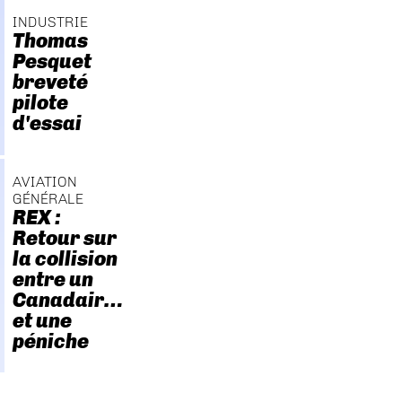
INDUSTRIE
Thomas
Pesquet
breveté
pilote
d'essai
AVIATION
GÉNÉRALE
REX :
Retour sur
la collision
entre un
Canadair…
et une
péniche