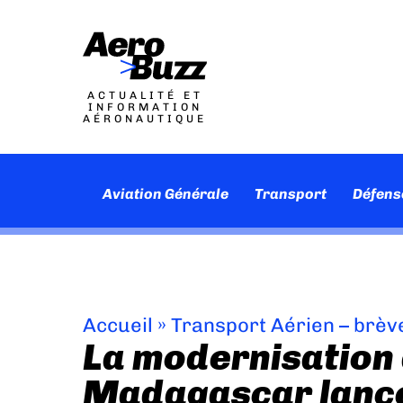
ACTUALITÉ ET
INFORMATION
AÉRONAUTIQUE
Aviation Générale
Transport
Défens
Accueil
»
Transport Aérien – brèv
La modernisation
Madagascar lanc