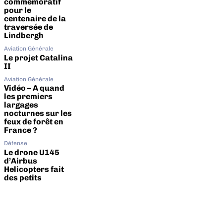
commémoratif
pour le
centenaire de la
traversée de
Lindbergh
Aviation Générale
Le projet Catalina
II
Aviation Générale
Vidéo – A quand
les premiers
largages
nocturnes sur les
feux de forêt en
France ?
Défense
Le drone U145
d’Airbus
Helicopters fait
des petits