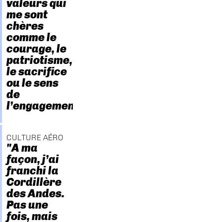
valeurs qui
me sont
chères
comme le
courage, le
patriotisme,
le sacrifice
ou le sens
de
l’engagement."
CULTURE AÉRO
"A ma
façon, j’ai
franchi la
Cordillère
des Andes.
Pas une
fois, mais