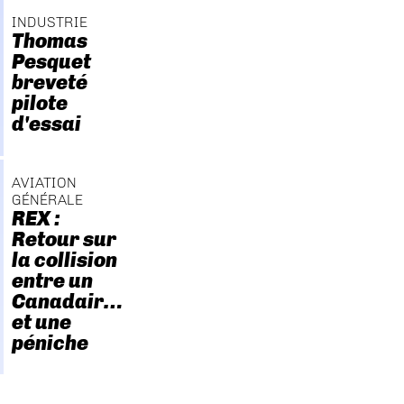
INDUSTRIE
Thomas
Pesquet
breveté
pilote
d'essai
AVIATION
GÉNÉRALE
REX :
Retour sur
la collision
entre un
Canadair…
et une
péniche