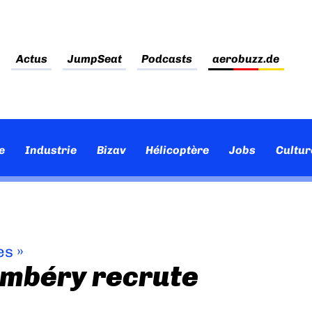
Actus
JumpSeat
Podcasts
aerobuzz.de
e
Industrie
Bizav
Hélicoptère
Jobs
Cultur
es
»
ambéry recrute