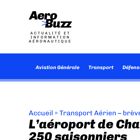
ACTUALITÉ ET
INFORMATION
AÉRONAUTIQUE
Aviation Générale
Transport
Défens
Accueil
»
Transport Aérien – brèv
L’aéroport de Ch
250 saisonniers