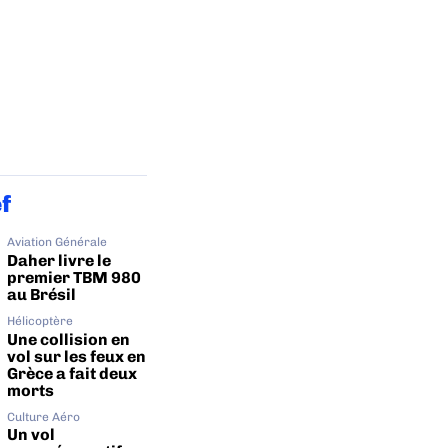
ef
Aviation Générale
Daher livre le
premier TBM 980
au Brésil
Hélicoptère
Une collision en
vol sur les feux en
Grèce a fait deux
morts
Culture Aéro
Un vol