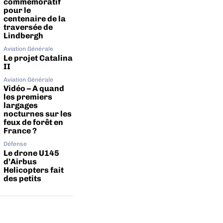
commémoratif
pour le
centenaire de la
traversée de
Lindbergh
Aviation Générale
Le projet Catalina
II
Aviation Générale
Vidéo – A quand
les premiers
largages
nocturnes sur les
feux de forêt en
France ?
Défense
Le drone U145
d’Airbus
Helicopters fait
des petits