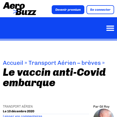
Devenir premium
Se connecter
Accueil
»
Transport Aérien – brèves
»
Le vaccin anti-Covid
embarque
TRANSPORT AÉRIEN
Par
Gil Roy
Le 10 décembre 2020
Laissez vos commentaires