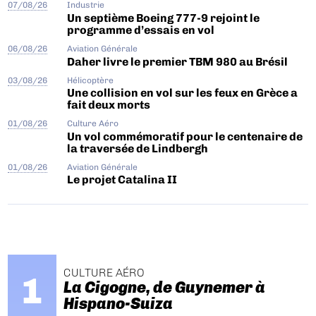
07/08/26
Industrie
Un septième Boeing 777-9 rejoint le
programme d’essais en vol
06/08/26
Aviation Générale
Daher livre le premier TBM 980 au Brésil
03/08/26
Hélicoptère
Une collision en vol sur les feux en Grèce a
fait deux morts
01/08/26
Culture Aéro
Un vol commémoratif pour le centenaire de
la traversée de Lindbergh
01/08/26
Aviation Générale
Le projet Catalina II
CULTURE AÉRO
La Cigogne, de Guynemer à
Hispano-Suiza