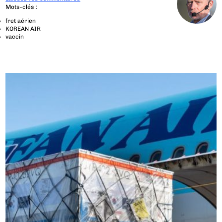
Mots-clés :
fret aérien
KOREAN AIR
vaccin