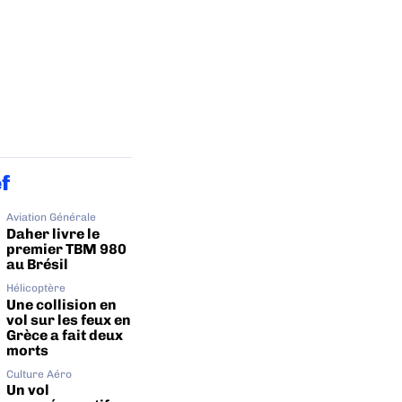
ef
Aviation Générale
Daher livre le
premier TBM 980
au Brésil
Hélicoptère
Une collision en
vol sur les feux en
Grèce a fait deux
morts
Culture Aéro
Un vol