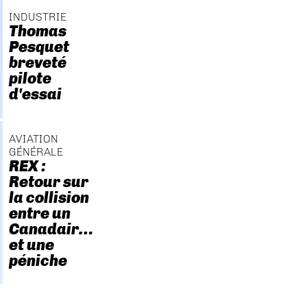
INDUSTRIE
Thomas
Pesquet
breveté
pilote
d'essai
AVIATION
GÉNÉRALE
REX :
Retour sur
la collision
entre un
Canadair…
et une
péniche