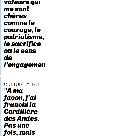
valeurs qui
me sont
chères
comme le
courage, le
patriotisme,
le sacrifice
ou le sens
de
l’engagement."
CULTURE AÉRO
"A ma
façon, j’ai
franchi la
Cordillère
des Andes.
Pas une
fois, mais