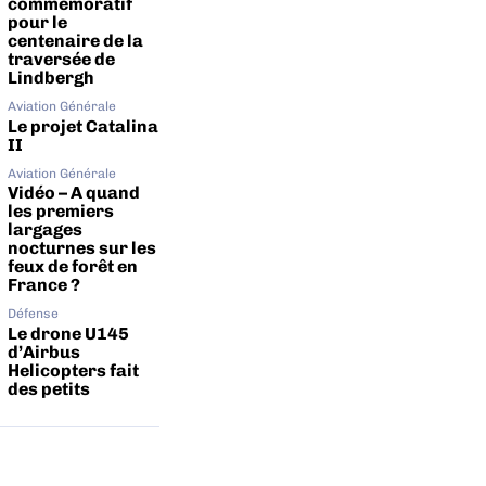
commémoratif
pour le
centenaire de la
traversée de
Lindbergh
Aviation Générale
Le projet Catalina
II
Aviation Générale
Vidéo – A quand
les premiers
largages
nocturnes sur les
feux de forêt en
France ?
Défense
Le drone U145
d’Airbus
Helicopters fait
des petits