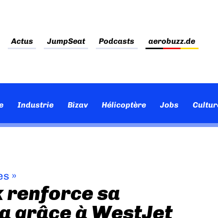
Actus
JumpSeat
Podcasts
aerobuzz.de
e
Industrie
Bizav
Hélicoptère
Jobs
Cultur
es
»
 renforce sa
a grâce à WestJet