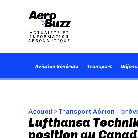
ACTUALITÉ ET
INFORMATION
AÉRONAUTIQUE
Aviation Générale
Transport
Défens
Accueil
»
Transport Aérien – brèv
Lufthansa Technik
position au Canad