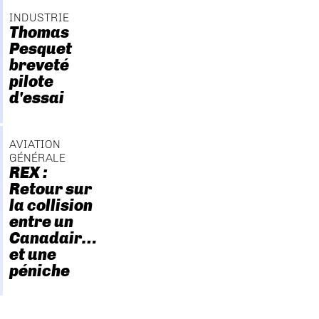
INDUSTRIE
Thomas
Pesquet
breveté
pilote
d'essai
AVIATION
GÉNÉRALE
REX :
Retour sur
la collision
entre un
Canadair…
et une
péniche