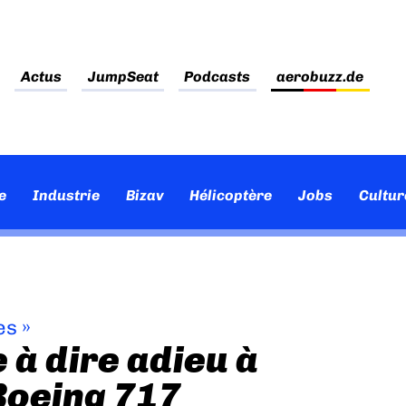
Actus
JumpSeat
Podcasts
aerobuzz.de
e
Industrie
Bizav
Hélicoptère
Jobs
Cultur
es
»
 à dire adieu à
Boeing 717