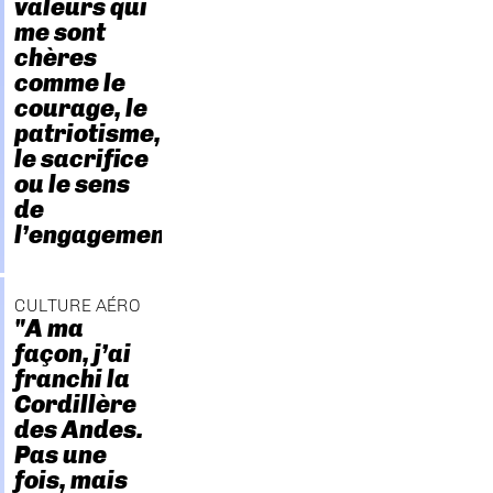
valeurs qui
me sont
chères
comme le
courage, le
patriotisme,
le sacrifice
ou le sens
de
l’engagement."
CULTURE AÉRO
"A ma
façon, j’ai
franchi la
Cordillère
des Andes.
Pas une
fois, mais