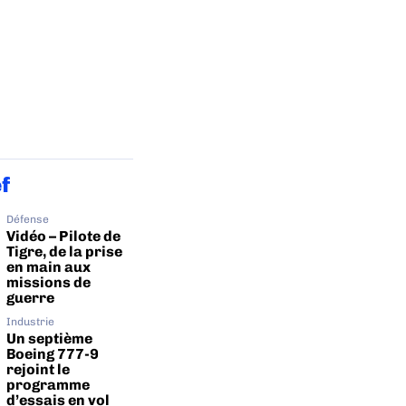
ef
Défense
Vidéo – Pilote de
Tigre, de la prise
en main aux
missions de
guerre
Industrie
Un septième
Boeing 777-9
rejoint le
programme
d’essais en vol