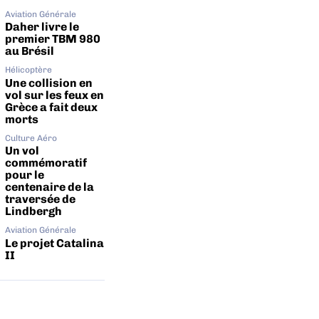
Aviation Générale
Daher livre le
premier TBM 980
au Brésil
Hélicoptère
Une collision en
vol sur les feux en
Grèce a fait deux
morts
Culture Aéro
Un vol
commémoratif
pour le
centenaire de la
traversée de
Lindbergh
Aviation Générale
Le projet Catalina
II