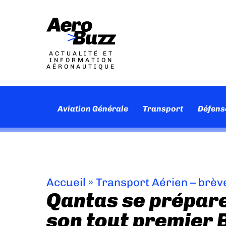
ACTUALITÉ ET
INFORMATION
AÉRONAUTIQUE
Aviation Générale
Transport
Défens
Accueil
»
Transport Aérien – brèv
Qantas se prépare
son tout premier 