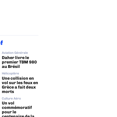
ef
Aviation Générale
Daher livre le
premier TBM 980
au Brésil
Hélicoptère
Une collision en
vol sur les feux en
Grèce a fait deux
morts
Culture Aéro
Un vol
commémoratif
pour le
centenaire de la