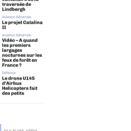
traversée de
Lindbergh
Aviation Générale
Le projet Catalina
II
Aviation Générale
Vidéo – A quand
les premiers
largages
nocturnes sur les
feux de forêt en
France ?
Défense
Le drone U145
d’Airbus
Helicopters fait
des petits