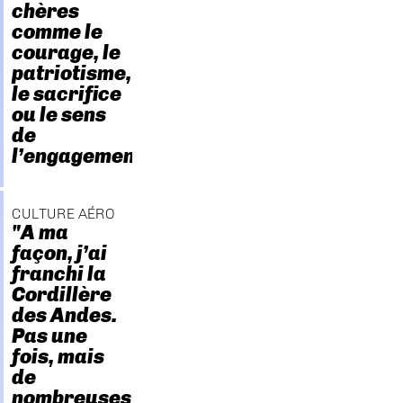
chères
comme le
courage, le
patriotisme,
le sacrifice
ou le sens
de
l’engagement."
CULTURE AÉRO
"A ma
façon, j’ai
franchi la
Cordillère
des Andes.
Pas une
fois, mais
de
nombreuses