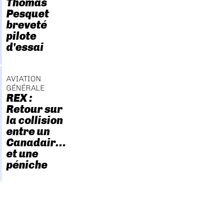
Thomas
Pesquet
breveté
pilote
d'essai
AVIATION
GÉNÉRALE
REX :
Retour sur
la collision
entre un
Canadair…
et une
péniche