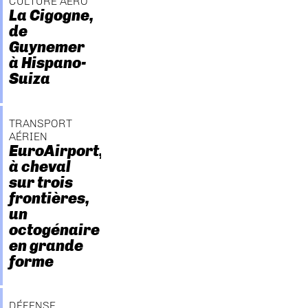
CULTURE AÉRO
La Cigogne,
de
Guynemer
à Hispano-
Suiza
TRANSPORT
AÉRIEN
EuroAirport,
à cheval
sur trois
frontières,
un
octogénaire
en grande
forme
DÉFENSE