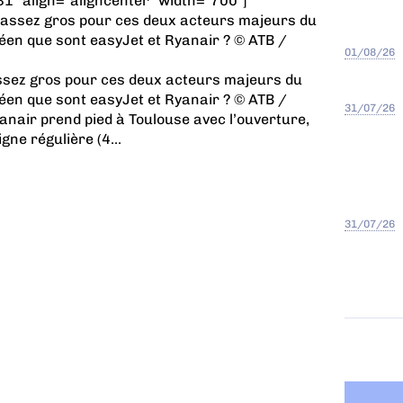
" align="aligncenter" width="700"]
01/08/26
assez gros pour ces deux acteurs majeurs du
éen que sont easyJet et Ryanair ? © ATB /
31/07/26
anair prend pied à Toulouse avec l’ouverture,
gne régulière (4...
31/07/26