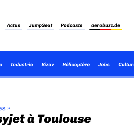
Actus
JumpSeat
Podcasts
aerobuzz.de
e
Industrie
Bizav
Hélicoptère
Jobs
Cultur
es
»
syjet à Toulouse