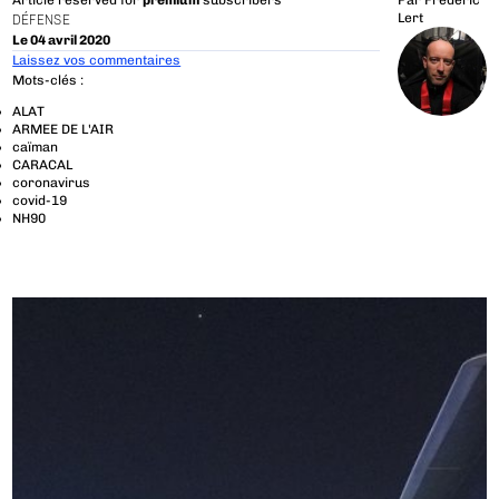
Article reserved for
premium
subscribers
Par
Frédéric
Lert
DÉFENSE
Le 04 avril 2020
Laissez vos commentaires
Mots-clés :
ALAT
ARMEE DE L'AIR
caïman
CARACAL
coronavirus
covid-19
NH90