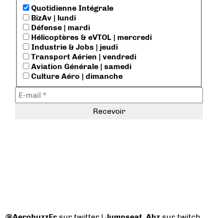
Quotidienne Intégrale
BizAv | lundi
Défense | mardi
Hélicoptères & eVTOL | mercredi
Industrie & Jobs | jeudi
Transport Aérien | vendredi
Aviation Générale | samedi
Culture Aéro | dimanche
@AerobuzzFr
sur twitter |
Jumpseat_Abz
sur twitch