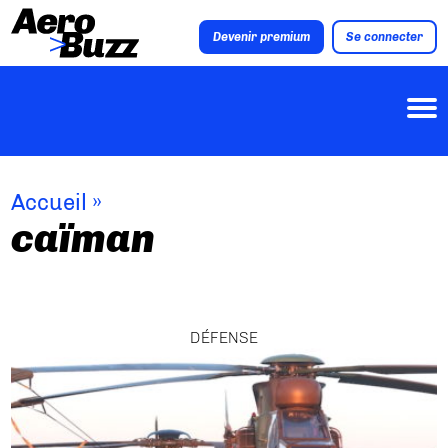
Devenir premium
Se connecter
Accueil
»
caïman
DÉFENSE