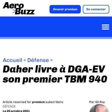
Devenir premium
Se connecter
Accueil
»
Défense
»
Daher livre à DGA-EV
son premier TBM 940
Article reserved for
premium
subscribers
Par
Gil Roy
DÉFENSE
Le 25 octobre 2021