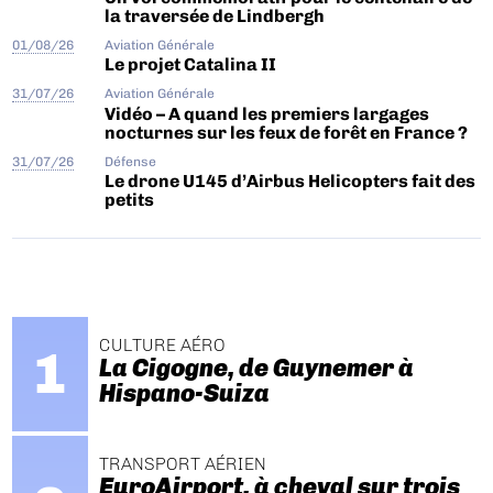
la traversée de Lindbergh
01/08/26
Aviation Générale
Le projet Catalina II
31/07/26
Aviation Générale
Vidéo – A quand les premiers largages
nocturnes sur les feux de forêt en France ?
31/07/26
Défense
Le drone U145 d’Airbus Helicopters fait des
petits
CULTURE AÉRO
La Cigogne, de Guynemer à
Hispano-Suiza
TRANSPORT AÉRIEN
EuroAirport, à cheval sur trois