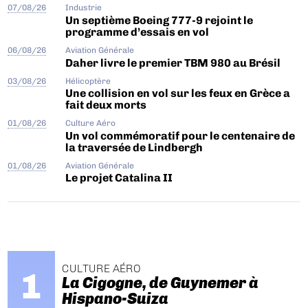
07/08/26
Industrie
Un septième Boeing 777-9 rejoint le
programme d’essais en vol
06/08/26
Aviation Générale
Daher livre le premier TBM 980 au Brésil
03/08/26
Hélicoptère
Une collision en vol sur les feux en Grèce a
fait deux morts
01/08/26
Culture Aéro
Un vol commémoratif pour le centenaire de
la traversée de Lindbergh
01/08/26
Aviation Générale
Le projet Catalina II
CULTURE AÉRO
La Cigogne, de Guynemer à
Hispano-Suiza