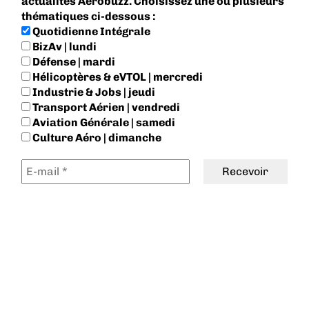
actualités Aerobuzz. Choisissez une ou plusieurs
thématiques ci-dessous :
Quotidienne Intégrale
BizAv | lundi
Défense | mardi
Hélicoptères & eVTOL | mercredi
Industrie & Jobs | jeudi
Transport Aérien | vendredi
Aviation Générale | samedi
Culture Aéro | dimanche