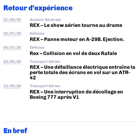
Retour d’expérience
01/08/26
Aviation Générale
REX – Le show aérien tourne au drame
25/07/26
Défense
REX – Panne moteur en A-29B. Ejection.
04/07/26
Défense
Rex – Collision en vol de deux Rafale
20/06/26
Transport Aérien
REX – Une défaillance électrique entraîne la
perte totale des écrans en vol sur un ATR-
42
13/06/26
Transport Aérien
REX – Une interruption de décollage en
Boeing 777 après V1
En bref