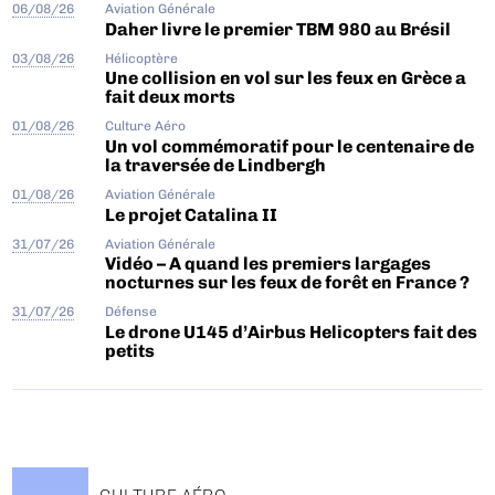
06/08/26
Aviation Générale
Daher livre le premier TBM 980 au Brésil
03/08/26
Hélicoptère
Une collision en vol sur les feux en Grèce a
fait deux morts
01/08/26
Culture Aéro
Un vol commémoratif pour le centenaire de
la traversée de Lindbergh
01/08/26
Aviation Générale
Le projet Catalina II
31/07/26
Aviation Générale
Vidéo – A quand les premiers largages
nocturnes sur les feux de forêt en France ?
31/07/26
Défense
Le drone U145 d’Airbus Helicopters fait des
petits