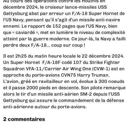
Au cours des opérations contre les Houthis en
décembre 2024, le croiseur lance-missiles USS
Gettysburg abat par erreur un F/A-18 Super Hornet de
l’US Navy, pensant qu’il s’agit d’un missile anti-navire
ennemi. Le rapport de 152 pages que l’US Navy, bien
que « caviardé », met en lumière le niveau de complexité
atteint par la guerre moderne. Ce jour-là, la Navy a failli
perdre deux F/A-18… coup sur coup !
Il est 2h25 du matin heure locale le 22 décembre 2024.
Un Super Hornet F/A-18F codé 107 du Strike Fighter
Squadron VFA-11/Carrier Air Wing One (CVW-1) est en
approche du porte-avions CVN75 Harry Truman.
L’avion, gréé en ravitailleur en vol, évolue à 300 noeuds
et il passe 2000 pieds en descente. Son pilote remarque
alors le tir d’un missile anti-aérien SM-2 depuis l’USS
Gettysburg qui assure le commandement de la défense
anti-aérienne autour du porte-avions.
2 commentaires