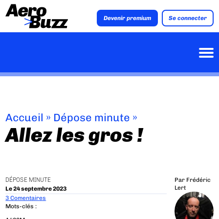
Devenir premium
Se connecter
Accueil
»
Dépose minute
»
Allez les gros !
DÉPOSE MINUTE
Par
Frédéric
Lert
Le 24 septembre 2023
3 Comentaires
Mots-clés :