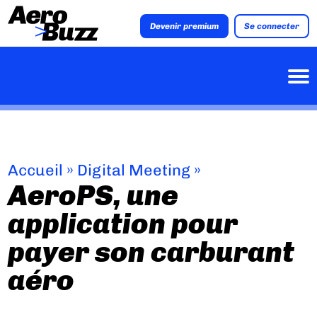
Devenir premium
Se connecter
Accueil
»
Digital Meeting
»
AeroPS, une
application pour
payer son carburant
aéro