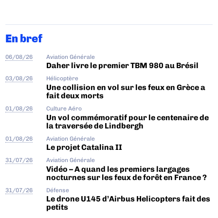
En bref
06/08/26
Aviation Générale
Daher livre le premier TBM 980 au Brésil
03/08/26
Hélicoptère
Une collision en vol sur les feux en Grèce a
fait deux morts
01/08/26
Culture Aéro
Un vol commémoratif pour le centenaire de
la traversée de Lindbergh
01/08/26
Aviation Générale
Le projet Catalina II
31/07/26
Aviation Générale
Vidéo – A quand les premiers largages
nocturnes sur les feux de forêt en France ?
31/07/26
Défense
Le drone U145 d’Airbus Helicopters fait des
petits