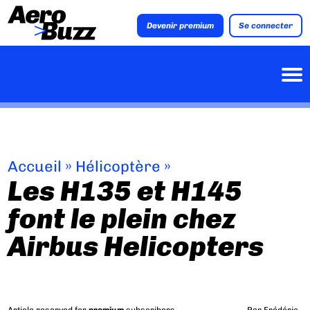
Devenir premium
Se connecter
Accueil
»
Hélicoptère
»
Les H135 et H145
font le plein chez
Airbus Helicopters