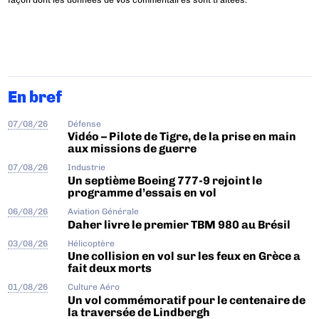
façon dont les données de vos commentaires sont traitées
.
En bref
07/08/26
Défense
Vidéo – Pilote de Tigre, de la prise en main
aux missions de guerre
07/08/26
Industrie
Un septième Boeing 777-9 rejoint le
programme d’essais en vol
06/08/26
Aviation Générale
Daher livre le premier TBM 980 au Brésil
03/08/26
Hélicoptère
Une collision en vol sur les feux en Grèce a
fait deux morts
01/08/26
Culture Aéro
Un vol commémoratif pour le centenaire de
la traversée de Lindbergh