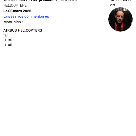
Article reserved for
premium
subscribers
Par
Frédéric
Lert
HÉLICOPTÈRE
Le 06 mars 2025
Laissez vos commentaires
Mots-clés :
AIRBUS HELICOPTERS
fal
H135
H145