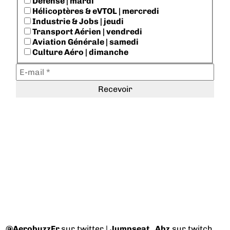
Défense | mardi
Hélicoptères & eVTOL | mercredi
Industrie & Jobs | jeudi
Transport Aérien | vendredi
Aviation Générale | samedi
Culture Aéro | dimanche
@AerobuzzFr
sur twitter |
Jumpseat_Abz
sur twitch