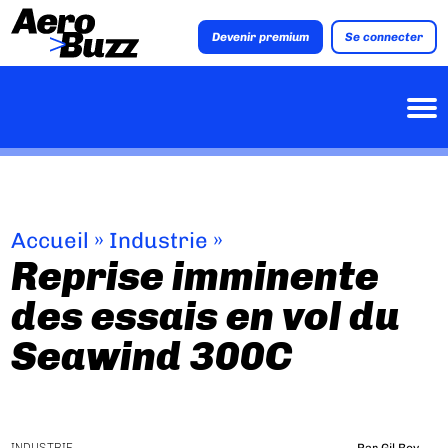
Devenir premium
Se connecter
Accueil
»
Industrie
»
Reprise imminente
des essais en vol du
Seawind 300C