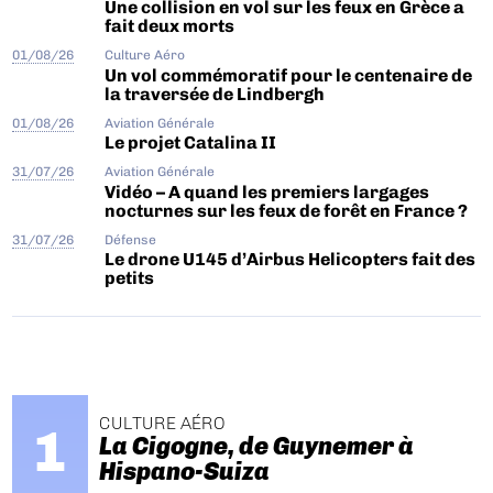
Une collision en vol sur les feux en Grèce a
fait deux morts
01/08/26
Culture Aéro
Un vol commémoratif pour le centenaire de
la traversée de Lindbergh
01/08/26
Aviation Générale
Le projet Catalina II
31/07/26
Aviation Générale
Vidéo – A quand les premiers largages
nocturnes sur les feux de forêt en France ?
31/07/26
Défense
Le drone U145 d’Airbus Helicopters fait des
petits
CULTURE AÉRO
La Cigogne, de Guynemer à
Hispano-Suiza