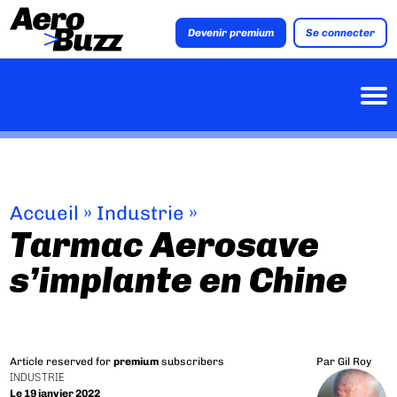
Devenir premium
Se connecter
Accueil
»
Industrie
»
Tarmac Aerosave
s’implante en Chine
Article reserved for
premium
subscribers
Par
Gil Roy
INDUSTRIE
Le 19 janvier 2022