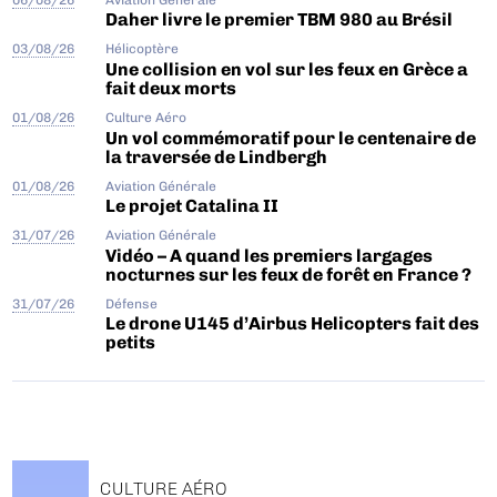
Daher livre le premier TBM 980 au Brésil
03/08/26
Hélicoptère
Une collision en vol sur les feux en Grèce a
fait deux morts
01/08/26
Culture Aéro
Un vol commémoratif pour le centenaire de
la traversée de Lindbergh
01/08/26
Aviation Générale
Le projet Catalina II
31/07/26
Aviation Générale
Vidéo – A quand les premiers largages
nocturnes sur les feux de forêt en France ?
31/07/26
Défense
Le drone U145 d’Airbus Helicopters fait des
petits
CULTURE AÉRO