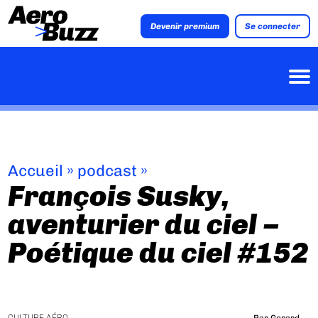
Devenir premium
Se connecter
Accueil
»
podcast
»
François Susky,
aventurier du ciel –
Poétique du ciel #152