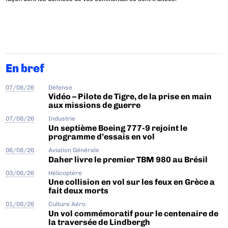
En bref
07/08/26
Défense
Vidéo – Pilote de Tigre, de la prise en main
aux missions de guerre
07/08/26
Industrie
Un septième Boeing 777-9 rejoint le
programme d’essais en vol
06/08/26
Aviation Générale
Daher livre le premier TBM 980 au Brésil
03/08/26
Hélicoptère
Une collision en vol sur les feux en Grèce a
fait deux morts
01/08/26
Culture Aéro
Un vol commémoratif pour le centenaire de
la traversée de Lindbergh