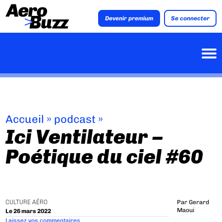
Devenir premium
Se connecter
Accueil
»
podcast
»
Ici Ventilateur –
Poétique du ciel #60
CULTURE AÉRO
Par
Gerard
Maoui
Le 26 mars 2022
Laissez vos commentaires