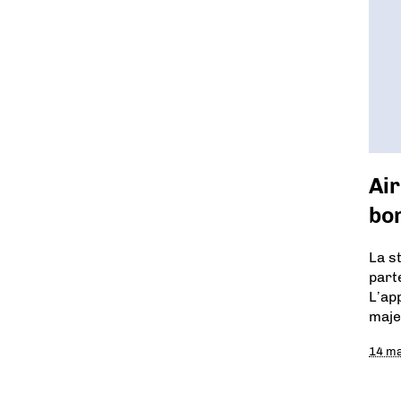
Air
bo
La s
part
L’ap
maje
14 m