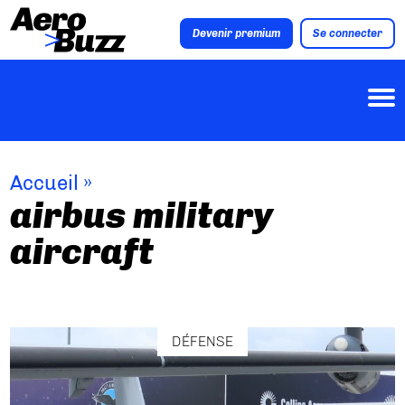
Devenir premium
Se connecter
Accueil
»
airbus military
aircraft
DÉFENSE