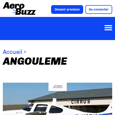
Devenir premium
Se connecter
Accueil
»
ANGOULEME
JOBS