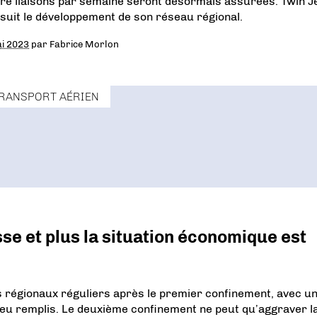
re liaisons par semaine seront désormais assurées. Twin J
suit le développement de son réseau régional.
i 2023
par
Fabrice Morlon
RANSPORT AÉRIEN
sse et plus la situation économique est
 régionaux réguliers après le premier confinement, avec u
eu remplis. Le deuxième confinement ne peut qu’aggraver l