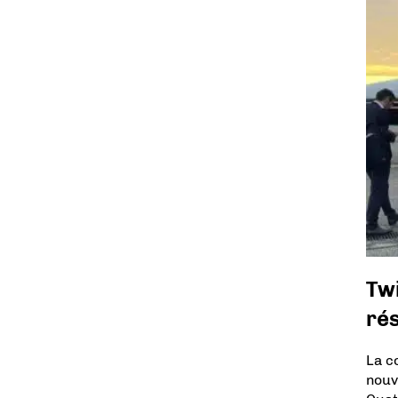
Twi
ré
La c
nouv