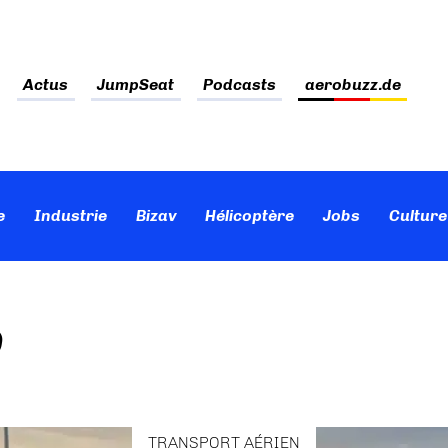
Actus
JumpSeat
Podcasts
aerobuzz.de
e
Industrie
Bizav
Hélicoptère
Jobs
Culture
D
TRANSPORT AÉRIEN