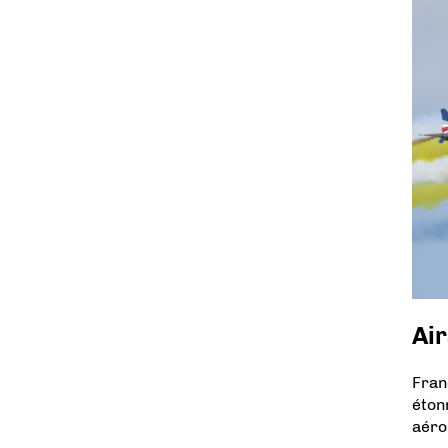
Air
Fran
éton
aéro