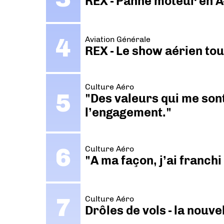
REX - Panne moteur en A
Aviation Générale
REX - Le show aérien to
Culture Aéro
"Des valeurs qui me sont
l’engagement."
Culture Aéro
"A ma façon, j’ai franch
Culture Aéro
Drôles de vols - la nouv