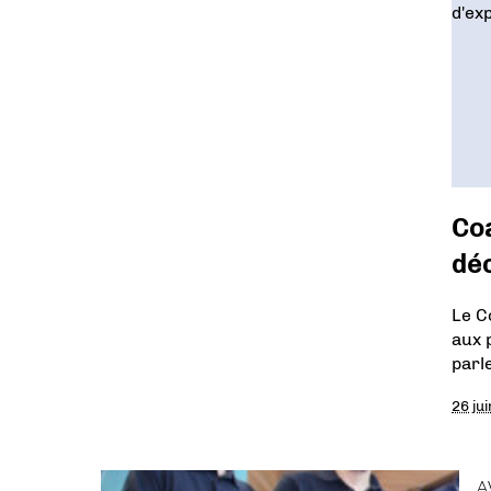
Coa
déc
Le C
aux 
parle
26 ju
A