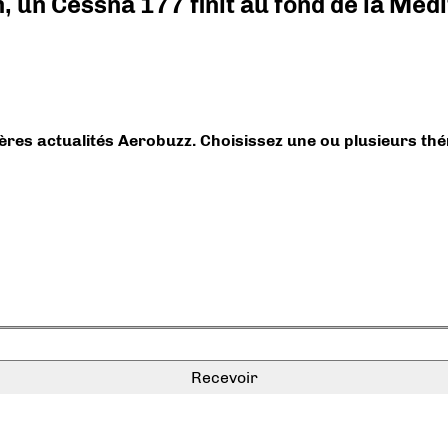
on, un Cessna 177 finit au fond de la Mé
ières actualités Aerobuzz. Choisissez une ou plusieurs th