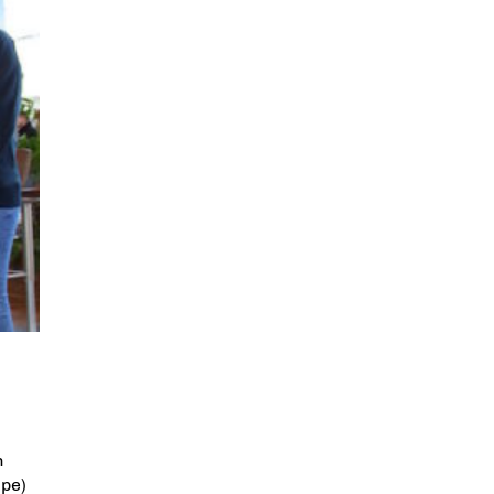
n
ipe)