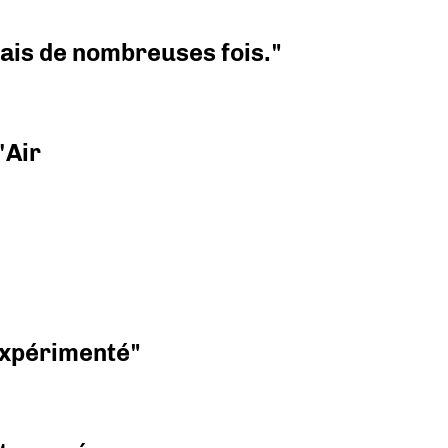
 mais de nombreuses fois."
'Air
 expérimenté"