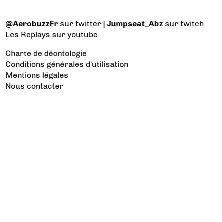
@AerobuzzFr
sur twitter |
Jumpseat_Abz
sur twitch
Les Replays
sur youtube
Charte de déontologie
Conditions générales d'utilisation
Mentions légales
Nous contacter
Les catégories à voir
Aviation d’Affaires
Aviation Générale
Culture Aéro
Débat et opinion
Défense
Dépose minute
Hélicoptère
Industrie
Transport Aérien