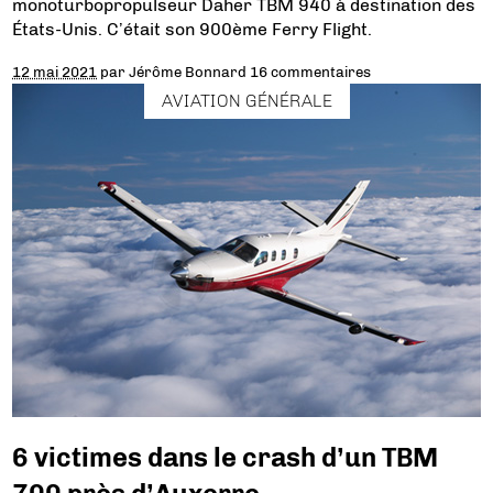
monoturbopropulseur Daher TBM 940 à destination des
États-Unis. C’était son 900ème Ferry Flight.
12 mai 2021
par
Jérôme Bonnard
16 commentaires
AVIATION GÉNÉRALE
6 victimes dans le crash d’un TBM