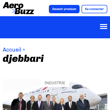
Devenir premium
Se connecter
Accueil
»
djebbari
INDUSTRIE