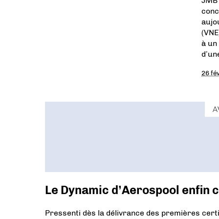
JMB 
conc
aujo
(VNE
à un
d’un
26 fé
A
Le Dynamic d’Aerospool enfin c
Pressenti dès la délivrance des premières certi