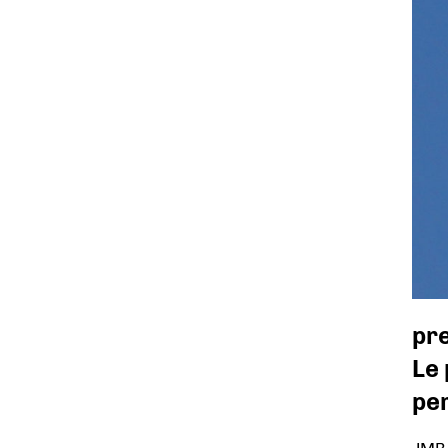
pr
Le 
pe