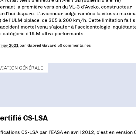
Aircraft vient d’émettre un Alert SB (Bulletin d’alerte)
ernant la première version du VL-3 d’Aveko, constructeur
urd’hui disparu. L’avionneur belge ramène la vitesse maxim
) de l’ULM biplace, de 305 à 260 km/h. Cette limitation fait s
 accident mortel venu s’ajouter à l’accidentologie inquiétant
e catégorie d’ULM ultra-performants.
vrier 2021
par
Gabriel Gavard
59 commentaires
VIATION GÉNÉRALE
ertifié CS-LSA
fications CS-LSA par l’EASA en avril 2012, c’est en version 