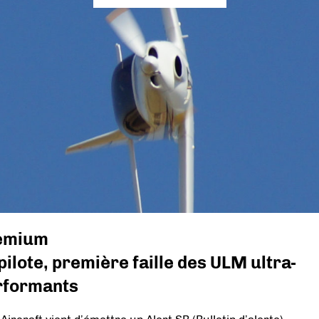
emium
pilote, première faille des ULM ultra-
rformants