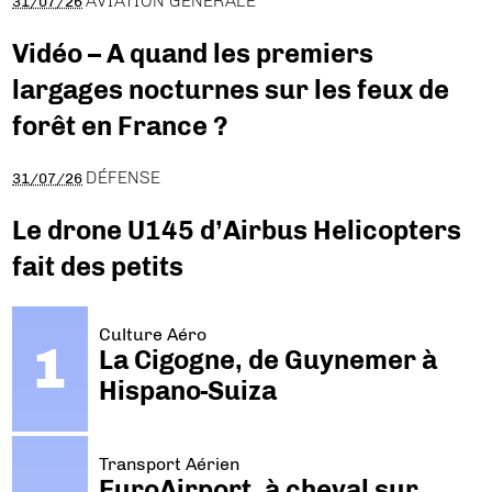
AVIATION GÉNÉRALE
31/07/26
Vidéo – A quand les premiers
largages nocturnes sur les feux de
forêt en France ?
DÉFENSE
31/07/26
Le drone U145 d’Airbus Helicopters
fait des petits
Culture Aéro
La Cigogne, de Guynemer à
Hispano-Suiza
Transport Aérien
EuroAirport, à cheval sur