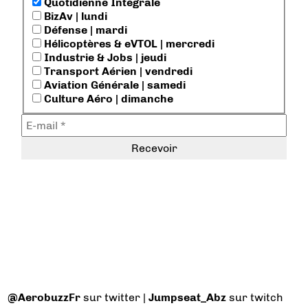
Quotidienne Intégrale
BizAv | lundi
Défense | mardi
Hélicoptères & eVTOL | mercredi
Industrie & Jobs | jeudi
Transport Aérien | vendredi
Aviation Générale | samedi
Culture Aéro | dimanche
@AerobuzzFr
sur twitter |
Jumpseat_Abz
sur twitch