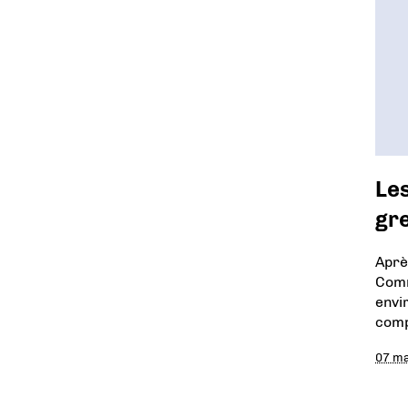
Le
gr
Aprè
Comm
envi
comp
07 ma