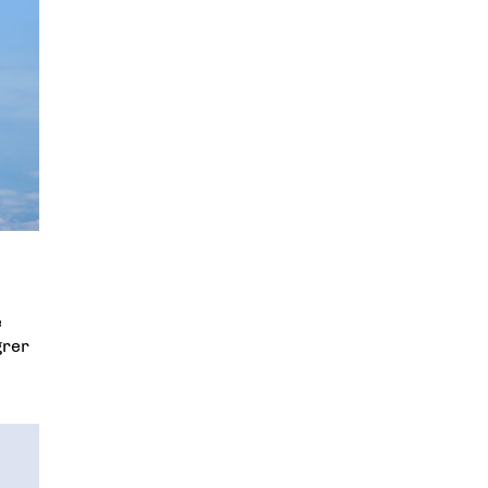
e
grer