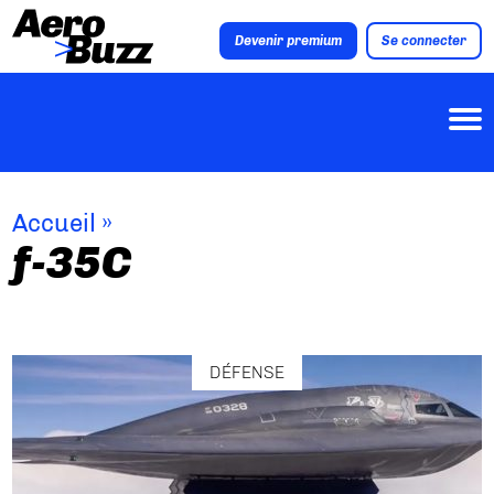
Devenir premium
Se connecter
Accueil
»
f-35C
DÉFENSE